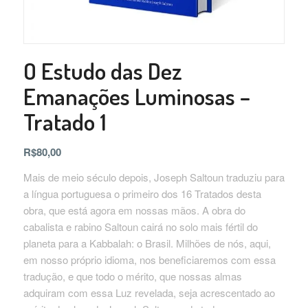
O Estudo das Dez
Emanações Luminosas –
Tratado 1
R$
80,00
Mais de meio século depois, Joseph Saltoun traduziu para
a língua portuguesa o primeiro dos 16 Tratados desta
obra, que está agora em nossas mãos. A obra do
cabalista e rabino Saltoun cairá no solo mais fértil do
planeta para a Kabbalah: o Brasil. Milhões de nós, aqui,
em nosso próprio idioma, nos beneficiaremos com essa
tradução, e que todo o mérito, que nossas almas
adquiram com essa Luz revelada, seja acrescentado ao