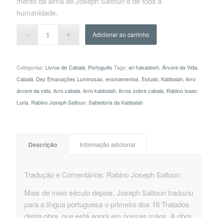
mérito da alma de Joseph Saltoun e de toda a
humanidade.
Adicionar ao carrinho
Categorias:
Livros de Cabala
,
Português
Tags:
ari hakadosh
,
Árvore da Vida
,
Cabalá
,
Dez Emanações Luminosas
,
ensinamentos
,
Estudo
,
Kabbalah
,
livro
árvore da vida
,
livro cabala
,
livro kabbalah
,
livros sobre cabala
,
Rabino Isaac
Luria
,
Rabino Joseph Saltoun
,
Sabedoria da Kabbalah
 Descrição 
 Informação adicional 
Tradução e Comentários: Rabino Joseph Saltoun
Mais de meio século depois, Joseph Saltoun traduziu
para a língua portuguesa o primeiro dos 16 Tratados
desta obra, que está agora em nossas mãos. A obra